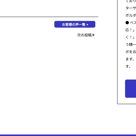
てお
ター
ボル
● ベ
お客様の声一覧
応！
次の投稿
く！
う精
ボを
ます
す。