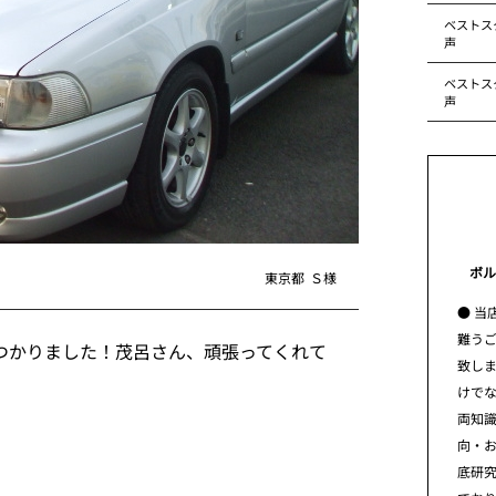
ベストス
声
ベストス
声
ボル
東京都
Ｓ様
● 当
難う
つかりました！茂呂さん、頑張ってくれて
致し
けで
両知
向・
底研