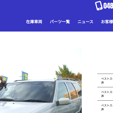
048
在庫車両
パーツ一覧
ニュース
お客様
ベストス
声
ベストス
声
ベストス
声