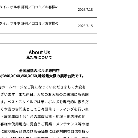
タイル ボルボ 評判／口コミ／お客様の
2026.7.18
タイル ボルボ 評判／口コミ／お客様の
2026.7.15
About Us
私たちについて
全国屈指のボルボ専門店
ボV40,XC40,V60,XC60,地域最大級の展示台数です。
店ホームページをご覧になっていただきまして大変有
ございます。また連日、大勢のお客様のご来場にも感謝
ます。ベストスタイルでは単にボルボを専門的に扱うだ
なく本当の専門店として日々研修ミーティングを行い車
識・展示車両１台１台の車両状態・相場・他店様の動
お客様の使用用途に見合うご提案・メンテナンス等の徹
究に取り組み品質及び販売価格には絶対的な自信を持っ