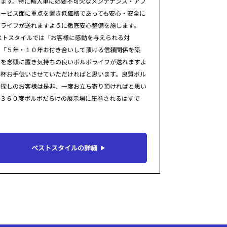
ります。特に輸入車に必要不可欠なメンテナンス・アフ
サービス面に重点を置き低価格であっても安心・安全に
ボライフが送れますように徹底安心整備を施します。
ストスタイルでは「お客様に感動を与えられる対
」「５年・１０年お付き合いして頂ける信頼関係を築
」を念頭に置き気持ちの良いボルボライフが送れますよ
一杯お手伝いさせていただければと思います。良質ボル
お探しのお客様は是非、一度お立ち寄り頂ければと思い
。３６０度ボルボだらけの展示場に圧巻されるはずで
ベストスタイルの詳細