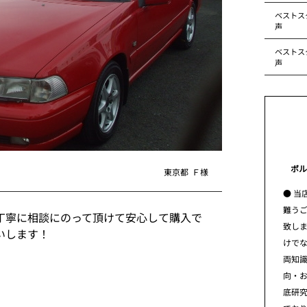
ベストス
声
ベストス
声
ボル
東京都
Ｆ様
● 当
難う
丁寧に相談にのって頂けて安心して購入で
致し
いします！
けで
両知
向・
底研