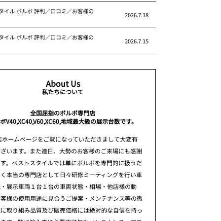
タイル ボルボ 評判／口コミ／お客様の
2026.7.18
タイル ボルボ 評判／口コミ／お客様の
2026.7.15
About Us
私たちについて
全国屈指のボルボ専門店
ボV40,XC40,V60,XC60,地域最大級の展示台数です。
店ホームページをご覧になっていただきまして大変有
ございます。また連日、大勢のお客様のご来場にも感謝
ます。ベストスタイルでは単にボルボを専門的に扱うだ
なく本当の専門店として日々研修ミーティングを行い車
識・展示車両１台１台の車両状態・相場・他店様の動
お客様の使用用途に見合うご提案・メンテナンス等の徹
究に取り組み品質及び販売価格には絶対的な自信を持っ