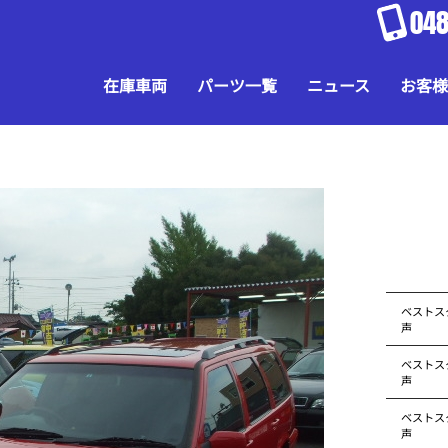
048
在庫車両
パーツ一覧
ニュース
お客様
ベストス
声
ベストス
声
ベストス
声