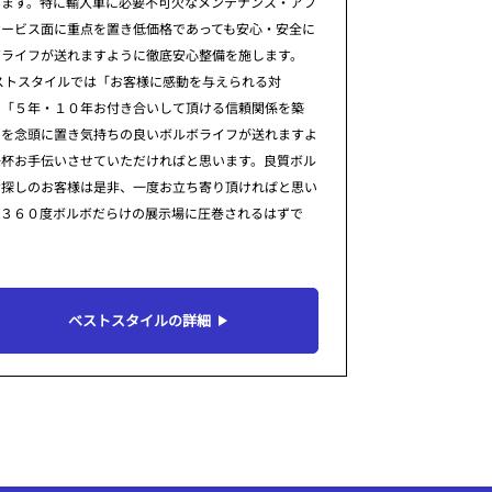
ります。特に輸入車に必要不可欠なメンテナンス・アフ
サービス面に重点を置き低価格であっても安心・安全に
ボライフが送れますように徹底安心整備を施します。
ストスタイルでは「お客様に感動を与えられる対
」「５年・１０年お付き合いして頂ける信頼関係を築
」を念頭に置き気持ちの良いボルボライフが送れますよ
一杯お手伝いさせていただければと思います。良質ボル
お探しのお客様は是非、一度お立ち寄り頂ければと思い
。３６０度ボルボだらけの展示場に圧巻されるはずで
ベストスタイルの詳細