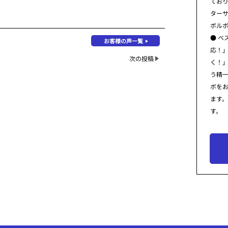
てお
ター
ボル
● ベ
お客様の声一覧
応！
次の投稿
く！
う精
ボを
ます
す。