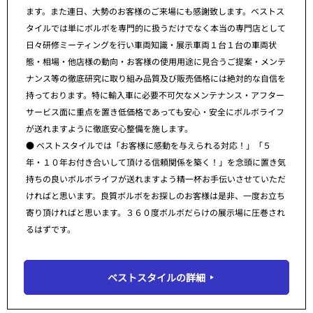
ます。また連日、大勢のお客様のご来場にも感謝致します。ベストス
タイルでは単にボルボを専門的に扱うだけでなく本当の専門店として
日々研修ミーティングを行い車両知識・展示車両１台１台の車両状
態・相場・他店様の動向・お客様の使用用途に見合うご提案・メンテ
ナンス等の徹底研究に取り組み品質及び販売価格には絶対的な自信を
持っております。特に輸入車に必要不可欠なメンテナンス・アフター
サービス面に重点を置き低価格であっても安心・安全にボルボライフ
が送れますように徹底安心整備を施します。
● ベストスタイルでは「お客様に感動を与えられる対応！」「５
年・１０年お付き合いして頂ける信頼関係を築く！」を念頭に置き気
持ちの良いボルボライフが送れますよう精一杯お手伝いさせていただ
ければと思います。良質ボルボをお探しのお客様は是非、一度お立ち
寄り頂ければと思います。３６０度ボルボだらけの展示場に圧巻され
るはずです。
ベストスタイルの詳細