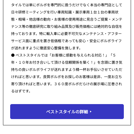
タイルでは単にボルボを専門的に扱うだけでなく本当の専門店として
日々研修ミーティングを行い車両知識・展示車両１台１台の車両状
態・相場・他店様の動向・お客様の使用用途に見合うご提案・メンテ
ナンス等の徹底研究に取り組み品質及び販売価格には絶対的な自信を
持っております。特に輸入車に必要不可欠なメンテナンス・アフター
サービス面に重点を置き低価格であっても安心・安全にボルボライフ
が送れますように徹底安心整備を施します。
● ベストスタイルでは「お客様に感動を与えられる対応！」「５
年・１０年お付き合いして頂ける信頼関係を築く！」を念頭に置き気
持ちの良いボルボライフが送れますよう精一杯お手伝いさせていただ
ければと思います。良質ボルボをお探しのお客様は是非、一度お立ち
寄り頂ければと思います。３６０度ボルボだらけの展示場に圧巻され
るはずです。
ベストスタイルの詳細