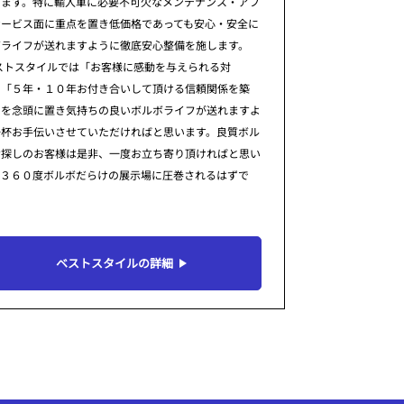
ります。特に輸入車に必要不可欠なメンテナンス・アフ
サービス面に重点を置き低価格であっても安心・安全に
ボライフが送れますように徹底安心整備を施します。
ストスタイルでは「お客様に感動を与えられる対
」「５年・１０年お付き合いして頂ける信頼関係を築
」を念頭に置き気持ちの良いボルボライフが送れますよ
一杯お手伝いさせていただければと思います。良質ボル
お探しのお客様は是非、一度お立ち寄り頂ければと思い
。３６０度ボルボだらけの展示場に圧巻されるはずで
ベストスタイルの詳細