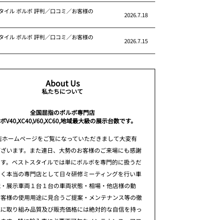
タイル ボルボ 評判／口コミ／お客様の
2026.7.18
タイル ボルボ 評判／口コミ／お客様の
2026.7.15
About Us
私たちについて
全国屈指のボルボ専門店
ボV40,XC40,V60,XC60,地域最大級の展示台数です。
店ホームページをご覧になっていただきまして大変有
ございます。また連日、大勢のお客様のご来場にも感謝
ます。ベストスタイルでは単にボルボを専門的に扱うだ
なく本当の専門店として日々研修ミーティングを行い車
識・展示車両１台１台の車両状態・相場・他店様の動
お客様の使用用途に見合うご提案・メンテナンス等の徹
究に取り組み品質及び販売価格には絶対的な自信を持っ