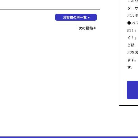
てお
ター
ボル
お客様の声一覧
● ベ
次の投稿
応！
く！
う精
ボを
ます
す。