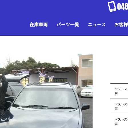
048
在庫車両
パーツ一覧
ニュース
お客様
ベストス
声
ベストス
声
ベストス
声