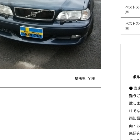
ベストス
声
ベストス
声
ボル
埼玉県
Ｙ様
● 当
難う
致し
けで
両知
向・
底研