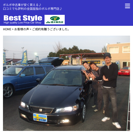
ボルボ中古車が安く買える♪
口コミでも評判の全国屈指のボルボ専門店♪
HOME
>
お客様の声
> ご成約有難うございました。