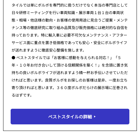
タイルでは単にボルボを専門的に扱うだけでなく本当の専門店として
日々研修ミーティングを行い車両知識・展示車両１台１台の車両状
態・相場・他店様の動向・お客様の使用用途に見合うご提案・メンテ
ナンス等の徹底研究に取り組み品質及び販売価格には絶対的な自信を
持っております。特に輸入車に必要不可欠なメンテナンス・アフター
サービス面に重点を置き低価格であっても安心・安全にボルボライフ
が送れますように徹底安心整備を施します。
● ベストスタイルでは「お客様に感動を与えられる対応！」「５
年・１０年お付き合いして頂ける信頼関係を築く！」を念頭に置き気
持ちの良いボルボライフが送れますよう精一杯お手伝いさせていただ
ければと思います。良質ボルボをお探しのお客様は是非、一度お立ち
寄り頂ければと思います。３６０度ボルボだらけの展示場に圧巻され
るはずです。
ベストスタイルの詳細