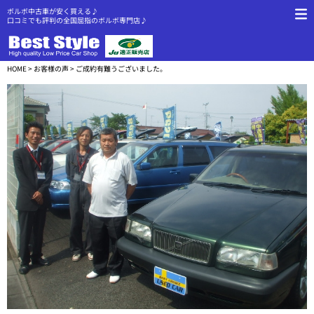
ボルボ中古車が安く買える♪
口コミでも評判の全国屈指のボルボ専門店♪
HOME
>
お客様の声
> ご成約有難うございました。