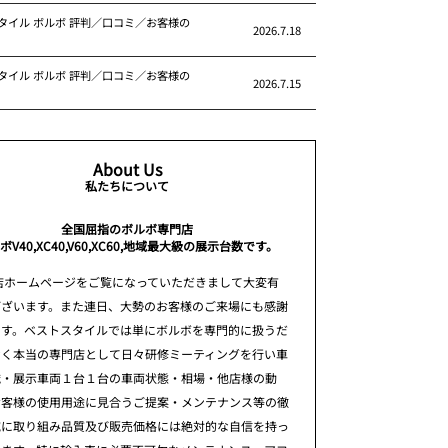
タイル ボルボ 評判／口コミ／お客様の
2026.7.18
タイル ボルボ 評判／口コミ／お客様の
2026.7.15
About Us
私たちについて
全国屈指のボルボ専門店
ボV40,XC40,V60,XC60,地域最大級の展示台数です。
店ホームページをご覧になっていただきまして大変有
ございます。また連日、大勢のお客様のご来場にも感謝
ます。ベストスタイルでは単にボルボを専門的に扱うだ
なく本当の専門店として日々研修ミーティングを行い車
識・展示車両１台１台の車両状態・相場・他店様の動
お客様の使用用途に見合うご提案・メンテナンス等の徹
究に取り組み品質及び販売価格には絶対的な自信を持っ