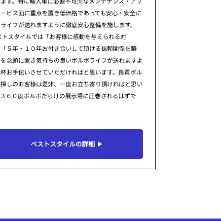
ります。特に輸入車に必要不可欠なメンテナンス・アフ
サービス面に重点を置き低価格であっても安心・安全に
ボライフが送れますように徹底安心整備を施します。
ストスタイルでは「お客様に感動を与えられる対
」「５年・１０年お付き合いして頂ける信頼関係を築
」を念頭に置き気持ちの良いボルボライフが送れますよ
一杯お手伝いさせていただければと思います。良質ボル
お探しのお客様は是非、一度お立ち寄り頂ければと思い
。３６０度ボルボだらけの展示場に圧巻されるはずで
ベストスタイルの詳細