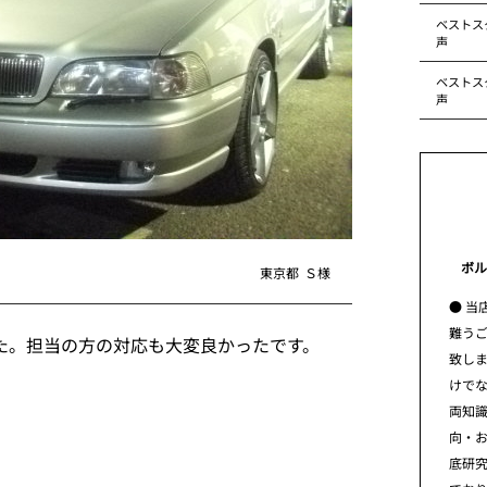
ベストス
声
ベストス
声
ボル
東京都
Ｓ様
● 当
難う
た。担当の方の対応も大変良かったです。
致し
けで
両知
向・
底研