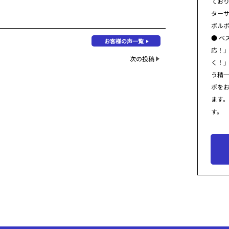
てお
ター
ボル
● ベ
お客様の声一覧
応！
次の投稿
く！
う精
ボを
ます
す。