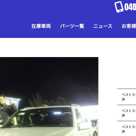
048
在庫車両
パーツ一覧
ニュース
お客様
ベストス
声
ベストス
声
ベストス
声