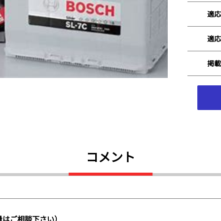
適応
適応
掲載
コメント
量はご相談下さい）