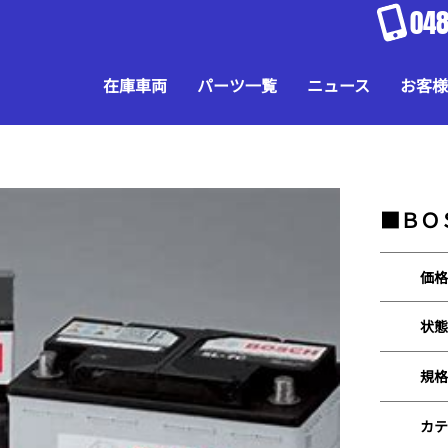
048
在庫車両
パーツ一覧
ニュース
お客様
■ＢＯ
価格
状態
規格
カテ