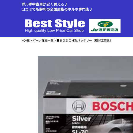
ボルボ中古車が安く買える♪
口コミでも評判の全国屈指のボルボ専門店♪
HOME
>
パーツ在庫一覧
> ■ＢＯＳＣＨ製バッテリー（取付工賃込）