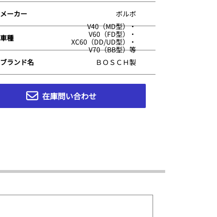
メーカー
ボルボ
V40（MD型）・
V60（FD型）・
車種
XC60（DD/UD型）・
V70（BB型）等
ブランド名
ＢＯＳＣＨ製
在庫問い合わせ