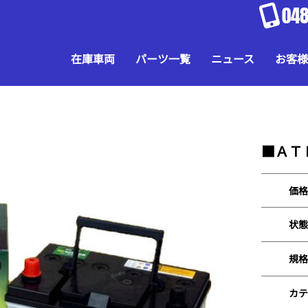
048
在庫車両
パーツ一覧
ニュース
お客様
■ＡＴ
価格
状態
規格
カテ