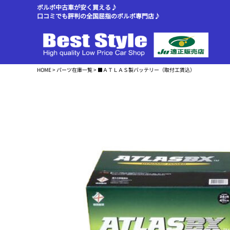
ボルボ中古車が安く買える♪
口コミでも評判の全国屈指のボルボ専門店♪
HOME
>
パーツ在庫一覧
> ■ＡＴＬＡＳ製バッテリー（取付工賃込）