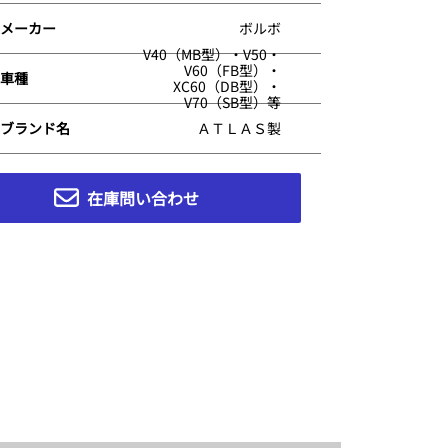
メーカー
ボルボ
V40（MB型）・V50・
V60（FB型）・
車種
XC60（DB型）・
V70（SB型）等
ブランド名
ＡＴＬＡＳ製
在庫問い合わせ