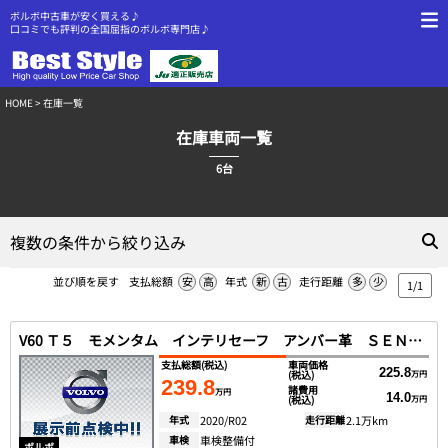
ボルボ中古車が安く買える♪
口コミでも評判の全国屈指のボルボ専門店♪
HOME
> 在庫一覧
在庫車両一覧
6台
複数の条件から絞り込み
並び順を戻す
支払総額
安
高
年式
新
古
走行距離
多
少
1/1
V60 Ｔ５ モメンタム インテリセーフ アンバー革 ＳＥＮＳＵＳ ＤＴＶ 全方位カメラ スマートキー ＤＳＲＣ ＬＥＤヘッド Ｐアシスト １オナ ２０２０モデル
支払総額
(税込)
車両価格
225.8
(税込)
万円
239.8
諸費用
万円
14.0
(税込)
万円
年式
2020/R02
走行距離
2.1万km
車検
車検整備付
ボルボ