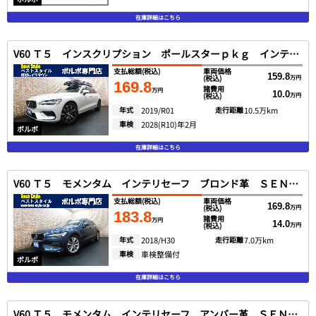
在庫詳細はこちら
V60 Ｔ５ インスクリプション ポールスターｐｋｇ インテリセーフ ブロンド革 ＳＥＮＳＵＳ ＤＴＶ 全方位カメラ スマートキー ＤＳＲＣ ＬＥＤヘッド Ｐアシスト １オナ ２０１９モデル
支払総額
(税込)
車両価格
159.8
(税込)
万円
169.8
諸費用
万円
10.0
(税込)
万円
年式
2019/R01
走行距離
10.5万km
車検
2028(R10)年2月
ボルボ
在庫詳細はこちら
V60 Ｔ５ モメンタム インテリセーフ ブロンド革 ＳＥＮＳＵＳ ＤＴＶ バックカメラ スマートキー ＤＳＲＣ ＬＥＤヘッド Ｐアシスト １オナ ２０１９モデル
支払総額
(税込)
車両価格
169.8
(税込)
万円
183.8
諸費用
万円
14.0
(税込)
万円
年式
2018/H30
走行距離
7.0万km
車検
車検整備付
ボルボ
在庫詳細はこちら
V60 Ｔ５ モメンタム インテリセーフ アンバー革 ＳＥＮＳＵＳ ＤＴＶ バックカメラ スマートキー ＤＳＲＣ ＬＥＤヘッド Ｐアシスト １オナ ２０１９モデル