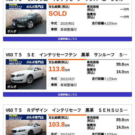
支払総額.
(税込)
車両価格
---
(税込)
万円
SOLD
諸費用
---
(税込)
万円
年式
2019/R01
走行距離
4.5万km
車検
車検整備付
ボルボ
在庫詳細はこちら
V60 Ｔ５ ＳＥ インテリセーフテン 黒革 サンルーフ ＳＥＮＳＵＳ バックカメラ スマートキー ＤＳＲＣ キセノン アイシン製８速オートマ １オナ ２０１５モデル
支払総額
(税込)
車両価格
99.8
(税込)
万円
113.8
諸費用
万円
14.0
(税込)
万円
年式
2015/H27
走行距離
7.1万km
車検
車検整備付
ボルボ
在庫詳細はこちら
V60 Ｔ５ Ｒデザイン インテリセーフ 黒革 ＳＥＮＳＵＳ ＤＴＶ バックカメラ スマートキー ＤＳＲＣ キセノン アイシン製８速オートマ ２０１５モデル
支払総額
(税込)
車両価格
89.8
(税込)
万円
103.8
諸費用
万円
14.0
(税込)
万円
年式
2015/H27
走行距離
7.8万km