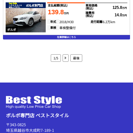
支払総額
(税込)
車両価格
125.8
(税込)
万円
139.8
諸費用
万円
14.0
(税込)
万円
年式
2018/H30
走行距離
6.2万km
車検
車検整備付
ボルボ
在庫詳細はこちら
1/5
最後
ボルボ専門店 ベストスタイル
〒343-0825
埼玉県越谷市大成町7-189-1