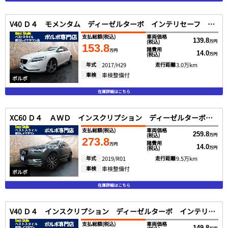
V40 Ｄ４ モメンタム ディーゼルターボ インテリセーフ ハーフ革 ＳＥＮＳＵＳ ＤＴＶ バックカメラ スマートキー ＤＳＲＣ ＬＥＤヘッド １オナ ２０１８モデル
支払総額
(税込)
車両価格
139.8
(税込)
万円
153.8
諸費用
万円
14.0
(税込)
万円
年式
2017/H29
走行距離
3.0万km
車検
車検整備付
ボルボ
在庫詳細はこちら
XC60 Ｄ４ ＡＷＤ インスクリプション ディーゼルターボ インテリセーフ アンバー革 ＳＥＮＳＵＳ ＤＴＶ Ｂｏｗｅｒｓ＆ Ｗｉｌｋｉｎｓ 全方位カメラ Ｐアシスト ＤＳＲＣ １オナ ２０２０モデル
支払総額
(税込)
車両価格
259.8
(税込)
万円
273.8
諸費用
万円
14.0
(税込)
万円
年式
2019/R01
走行距離
9.5万km
車検
車検整備付
ボルボ
在庫詳細はこちら
V40 Ｄ４ インスクリプション ディーゼルターボ インテリセーフ ブロンド革 ＳＥＮＳＵＳ バックカメラ スマートキー ＬＥＤ ＤＳＲＣ ｈａｒｍａｎｋａｒｄｏｎ １オナ ２０１９最終モデル
支払総額
(税込)
車両価格
149.8