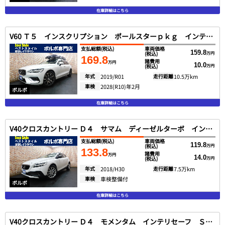
在庫詳細はこちら
V60 Ｔ５ インスクリプション ポールスターｐｋｇ インテリセーフ ブロンド革 ＳＥＮＳＵＳ ＤＴＶ 全方位カメラ スマートキー ＤＳＲＣ ＬＥＤヘッド Ｐアシスト １オナ ２０１９モデル
支払総額
(税込)
車両価格
159.8
(税込)
万円
169.8
諸費用
万円
10.0
(税込)
万円
年式
2019/R01
走行距離
10.5万km
車検
2028(R10)年2月
ボルボ
在庫詳細はこちら
V40クロスカントリー Ｄ４ サマム ディーゼルターボ インテリセーフ 黒革 ＳＥＮＳＵＳ バックカメラ スマートキー ＤＳＲＣ ＬＥＤヘッド ｈａｒｍａｎｋａｒｄｏｎ １オナ ２０１８モデル
支払総額
(税込)
車両価格
119.8
(税込)
万円
133.8
諸費用
万円
14.0
(税込)
万円
年式
2018/H30
走行距離
7.5万km
車検
車検整備付
ボルボ
在庫詳細はこちら
V40クロスカントリー Ｄ４ モメンタム インテリセーフ ＳＥＮＳＵＳ ＤＴＶ バックカメラ スマートキー ＤＳＲＣ ＬＥＤヘッド １オナ ２０１８モデル