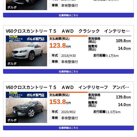
車検
車検整備付
ボルボ
在庫詳細はこちら
V60クロスカントリー Ｔ５ ＡＷＤ クラシック インテリセーフ ベージュ革 サンルーフ ＳＥＮＳＵＳ ＤＴＶ バックカメラ スマートキー ＤＳＲＣ キセノン ２０１８最終モデル
支払総額
(税込)
車両価格
109.8
(税込)
万円
123.8
諸費用
万円
14.0
(税込)
万円
年式
2018/H30
走行距離
9.1万km
車検
車検整備付
ボルボ
在庫詳細はこちら
V60クロスカントリー Ｔ５ ＡＷＤ インテリセーフ アンバー革 ＳＥＮＳＵＳ ＤＴＶ 全方位カメラ スマートキー ＤＳＲＣ ＬＥＤヘッド １オナ ２０２０モデル
支払総額
(税込)
車両価格
139.8
(税込)
万円
153.8
諸費用
万円
14.0
(税込)
万円
年式
2020/R02
走行距離
11.0万km
車検
車検整備付
ボルボ
在庫詳細はこちら