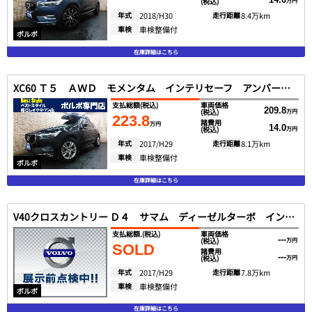
(税込)
万円
年式
2018/H30
走行距離
8.4万km
車検
車検整備付
ボルボ
在庫詳細はこちら
XC60 Ｔ５ ＡＷＤ モメンタム インテリセーフ アンバー革 ＳＥＮＳＵＳ ＤＴＶ 全方位カメラ Ｐアシスト ＤＳＲＣ ＬＥＤへッド １オナ ２０１８モデル
支払総額
(税込)
車両価格
209.8
(税込)
万円
223.8
諸費用
万円
14.0
(税込)
万円
年式
2017/H29
走行距離
8.1万km
車検
車検整備付
ボルボ
在庫詳細はこちら
V40クロスカントリー Ｄ４ サマム ディーゼルターボ インテリセーフ 黒革 ＳＥＮＳＵＳ ＤＴＶ バックカメラ スマートキー ＤＳＲＣ ＬＥＤヘッド ｈａｒｍａｎｋａｒｄｏｎ １オナ ２０１７モデル
支払総額.
(税込)
車両価格
---
(税込)
万円
SOLD
諸費用
---
(税込)
万円
年式
2017/H29
走行距離
7.8万km
車検
車検整備付
ボルボ
在庫詳細はこちら