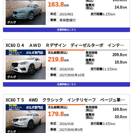
(税込)
万円
163.8
諸費用
万円
14.0
(税込)
万円
年式
2019/R01
走行距離
6.3万km
車検
車検整備付
ボルボ
在庫詳細はこちら
XC60 Ｄ４ ＡＷＤ Ｒデザイン ディーゼルターボ インテリセーフ アルカンターラ革 ＳＥＮＳＵＳ ＤＴＶ 全方位カメラ スマートキー ＤＳＲＣ ＬＥＤへッド Ｐアシスト ２０１９モデル
支払総額
(税込)
車両価格
209.8
(税込)
万円
219.8
諸費用
万円
10.0
(税込)
万円
年式
2018/H30
走行距離
11.5万km
車検
2027(R09)年10月
ボルボ
在庫詳細はこちら
XC60 Ｔ５ AWD クラシック インテリセーフ ベージュ革 サンルーフ ＳＥＮＳＵＳ サイド＆バックカメラ スマートキー ＤＳＲＣ キセノン アイシン製８速オートマ ２０１７最終モデル
支払総額
(税込)
車両価格
169.8
(税込)
万円
179.8
諸費用
万円
10.0
(税込)
万円
年式
2016/H28
走行距離
3.9万km
車検
2027(R09)年9月
ボルボ