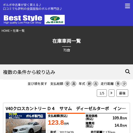
ボルボ中古車が安く買える♪
口コミでも評判の全国屈指のボルボ専門店♪
HOME
> 在庫一覧
在庫車両一覧
71台
複数の条件から絞り込み
並び順を戻す
支払総額
安
高
年式
新
古
走行距離
多
少
1/5
最後
V40クロスカントリー Ｄ４ サマム ディーゼルターボ インテリセーフ 黒革 ＳＥＮＳＵＳ バックカメラ スマートキー ＤＳＲＣ ＬＥＤヘッド ｈａｒｍａｎｋａｒｄｏｎ ２０１７モデル
支払総額
(税込)
車両価格
109.8
(税込)
万円
123.8
諸費用
万円
14.0
(税込)
万円
年式
2017/H29
走行距離
7.1万km