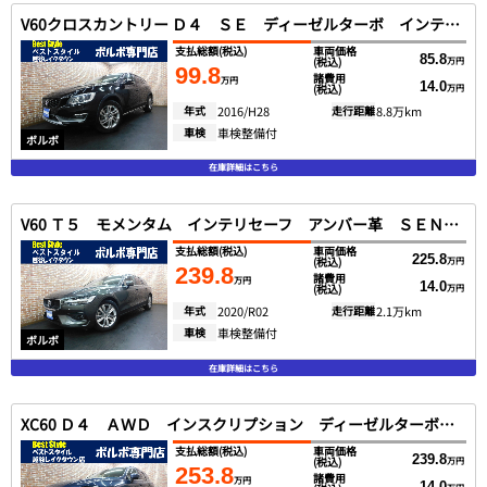
V60クロスカントリー Ｄ４ ＳＥ ディーゼルターボ インテリセーフ 黒革 ＳＥＮＳＵＳ ＤＴＶ バックカメラ スマートキー ＤＳＲＣ キセノン １オナ ２０１６モデル
支払総額
(税込)
車両価格
85.8
(税込)
万円
99.8
諸費用
万円
14.0
(税込)
万円
年式
2016/H28
走行距離
8.8万km
車検
車検整備付
ボルボ
在庫詳細はこちら
V60 Ｔ５ モメンタム インテリセーフ アンバー革 ＳＥＮＳＵＳ ＤＴＶ 全方位カメラ スマートキー ＤＳＲＣ ＬＥＤヘッド Ｐアシスト １オナ ２０２０モデル
支払総額
(税込)
車両価格
225.8
(税込)
万円
239.8
諸費用
万円
14.0
(税込)
万円
年式
2020/R02
走行距離
2.1万km
車検
車検整備付
ボルボ
在庫詳細はこちら
XC60 Ｄ４ ＡＷＤ インスクリプション ディーゼルターボ インテリセーフ ブロンド革 サンルーフ ＳＥＮＳＵＳ ＤＴＶ 全方位カメラ Ｐアシスト ＤＳＲＣ ＬＥＤヘッド ２０１８モデル
支払総額
(税込)
車両価格
239.8
(税込)
万円
253.8
諸費用
万円
14.0