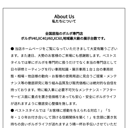
About Us
私たちについて
全国屈指のボルボ専門店
ボルボV40,XC40,V60,XC60,地域最大級の展示台数です。
● 当店ホームページをご覧になっていただきまして大変有難うござい
ます。また連日、大勢のお客様のご来場にも感謝致します。ベストス
タイルでは単にボルボを専門的に扱うだけでなく本当の専門店として
日々研修ミーティングを行い車両知識・展示車両１台１台の車両状
態・相場・他店様の動向・お客様の使用用途に見合うご提案・メンテ
ナンス等の徹底研究に取り組み品質及び販売価格には絶対的な自信を
持っております。特に輸入車に必要不可欠なメンテナンス・アフター
サービス面に重点を置き低価格であっても安心・安全にボルボライフ
が送れますように徹底安心整備を施します。
● ベストスタイルでは「お客様に感動を与えられる対応！」「５
年・１０年お付き合いして頂ける信頼関係を築く！」を念頭に置き気
持ちの良いボルボライフが送れますよう精一杯お手伝いさせていただ