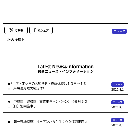
で共有
でシェア
ニュース
次の投稿
Latest News&Information
最新ニュース・インフォメーション
★8月度・定休日のお知らせ・夏季休暇は１０日～１６
ニュース
日（※毎週月曜火曜定休）
2026.8.1
★【下取車・買取車、高査定キャンペーン】⇒８月３０
ニュース
日（日）迄実施中♪
2026.8.1
ニュース
★【朝一来場特典】オープンから１１：００迄御来店♪
2026.8.1