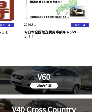
2026.8.1
ニュース
ニュース
ら１１：
★日本全国陸送費用半額キャンペー
ン！！
V60
V60の在庫
V40 Cross Country