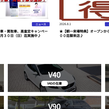
2026.8.1
ニュース
車・買取車、高査定キャンペー
★【朝一来場特典】オープンか
月３０日（日）迄実施中♪
００迄御来店♪
V40
V40の在庫
V90