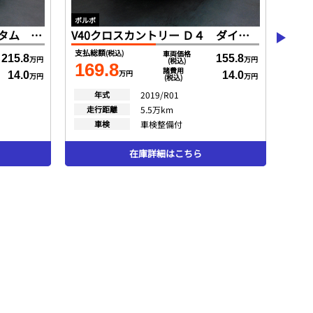
ボルボ
ボルボ
XC60 Ｄ４ ＡＷＤ モメンタム ディーゼルターボ インテリセーフ マルーンブラウン革 ＳＥＮＳＵＳ ＤＴＶ 全方位カメラ Ｐアシスト ＤＳＲＣ ２０１９モデル
V40クロスカントリー Ｄ４ ダイナミックエディション １５０台特別限定車 ポールスターｐｋｇ インテリセーフ ＳＥＮＳＵＳ ＤＴＶ バックカメラ スマートキー ＤＳＲＣ ＬＥＤヘッド １オナ ２０１９最終モデル
支払総額
支払総
(税込)
車両価格
215.8
155.8
万円
万円
(税込)
169.8
15
諸費用
万円
14.0
14.0
万円
万円
(税込)
年式
2019/R01
走行距離
5.5万km
走
車検
車検整備付
在庫詳細はこちら