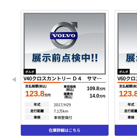
ボルボ
ボルボ
V40クロスカントリー Ｄ４ サマム ディーゼルターボ インテリセーフ 黒革 ＳＥＮＳＵＳ バックカメラ スマートキー ＤＳＲＣ ＬＥＤヘッド ｈａｒｍａｎｋａｒｄｏｎ ２０１７モデル
支払総額
支払総額
(税込)
(税
車両価格
109.8
万円
(税込)
123.8
123.
諸費用
万円
14.0
万円
(税込)
年式
2017/H29
年式
走行距離
7.1万km
走行距
車検
車検整備付
車検
在庫詳細はこちら