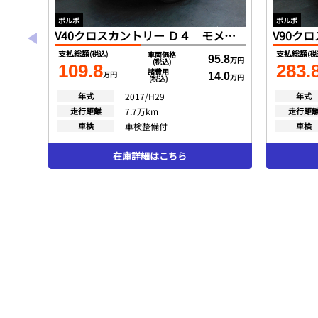
ボルボ
ボルボ
V40クロスカントリー Ｄ４ モメンタム ディーゼルターボ インテリセーフ ＳＥＮＳＵＳ ＤＴＶ バックカメラ スマートキー ＬＥＤヘッド ＤＳＲＣ ２０１７モデル
支払総額
支払総額
(税込)
(税
車両価格
95.8
万円
(税込)
109.8
283.
諸費用
万円
14.0
万円
(税込)
年式
2017/H29
年式
走行距離
7.7万km
走行距
車検
車検整備付
車検
在庫詳細はこちら