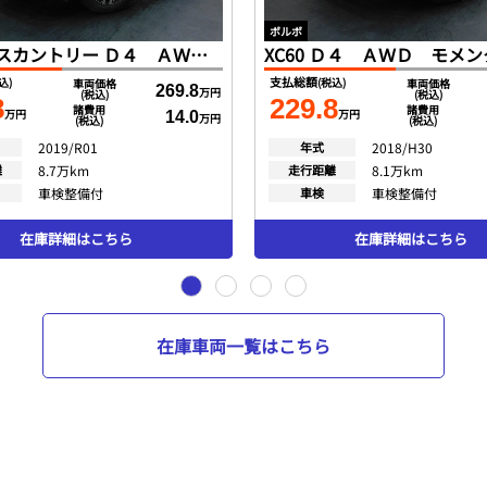
ボルボ
V90クロスカントリー Ｄ４ ＡＷＤ サマム ポールスターｐｋｇ インテリセーフ アンバー革 ＳＥＮＳＵＳ ＤＴＶ ｈａｒｍａｎｋａｒｄｏｎ 全方位カメラ スマートキー ＤＳＲＣ Ｐアシスト ＬＥＤヘッド １オナ ２０１９モデル
支払総額
込)
(税込)
車両価格
車両価格
269.8
万円
(税込)
(税込)
8
229.8
諸費用
諸費用
万円
万円
14.0
万円
(税込)
(税込)
2019/R01
年式
2018/H30
離
8.7万km
走行距離
8.1万km
車検整備付
車検
車検整備付
在庫詳細はこちら
在庫詳細はこちら
在庫車両一覧はこちら