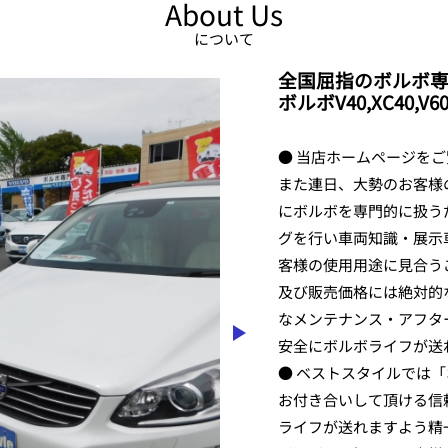
About Us
について
全国屈指のボルボ
ボルボV40,XC40,
● 当店ホームページを
また連日、大勢のお客様
にボルボを専門的に扱う
グを行い車両知識・展示
客様の使用用途に見合う
及び販売価格には絶対的
なメンテナンス・アフタ
安全にボルボライフが送
● ベストスタイルでは
お付き合いして頂ける信
ライフが送れますよう精