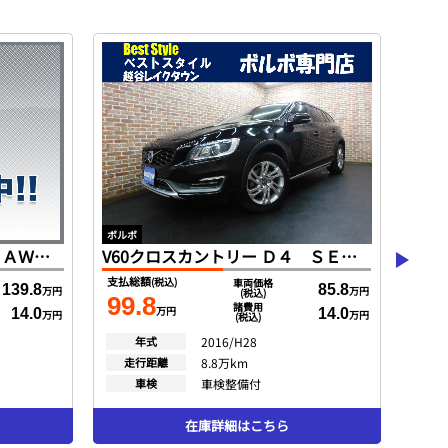
ボルボ
ボルボ
V60クロスカントリー Ｔ５ ＡＷＤ インテリセーフ アンバー革 ＳＥＮＳＵＳ ＤＴＶ 全方位カメラ スマートキー ＤＳＲＣ ＬＥＤヘッド １オナ ２０２０モデル
V60クロスカントリー Ｄ４ ＳＥ ディーゼルターボ インテリセーフ 黒革 ＳＥＮＳＵＳ ＤＴＶ バックカメラ スマートキー ＤＳＲＣ キセノン １オナ ２０１６モデル
支払総額
支払総
(税込)
車両価格
139.8
85.8
万円
万円
(税込)
99.8
23
諸費用
万円
14.0
14.0
万円
万円
(税込)
年式
2016/H28
走行距離
8.8万km
走
車検
車検整備付
在庫詳細はこちら