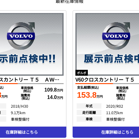
最新在庫情報
ボルボ
V60クロスカントリー Ｔ５ ＡＷＤ クラシック インテリセーフ ベージュ革 サンルーフ ＳＥＮＳＵＳ ＤＴＶ バックカメラ スマートキー ＤＳＲＣ キセノン ２０１８最終モデル
支払総額
込)
(税込)
車両価格
車両価格
109.8
万円
(税込)
(税込)
8
153.8
諸費用
諸費用
万円
万円
14.0
万円
(税込)
(税込)
2018/H30
年式
2020/R02
離
9.1万km
走行距離
11.0万km
車検整備付
車検
車検整備付
在庫詳細はこちら
在庫詳細はこちら